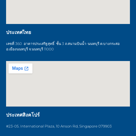
ประเทศไทย
เลขที่ 360 อาคารประเสริฐสุทธิ์ ชั้น 3 ถ.สนามบินน้ำ-นนทบุรี ต.บางกระสอ
อ.เมืองนนทบุรี จ.นนทบุรี 11000
ประเทศสิงคโปร์
#23-05. International Plaza, 10 Anson Rd, Singapore 079903